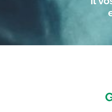
il v
G