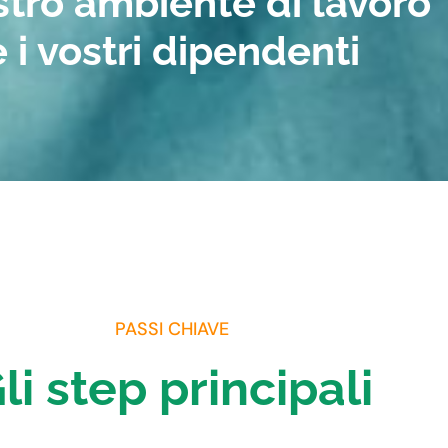
ostro ambiente di lavoro
e i vostri dipendenti
PASSI CHIAVE
li step principali