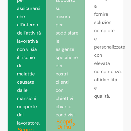
per
supporto
a
assicurarsi
su
fornire
che
misura
soluzioni
all'interno
per
complete
dell'attività
soddisfare
e
lavorativa
le
personalizzate
non vi sia
esigenze
con
il rischio
specifiche
elevata
di
dei
competenza,
malattie
nostri
affidabilità
causate
clienti,
e
dalle
con
qualità.
mansioni
obiettivi
ricoperte
chiari e
dal
condivisi.
Scopri
lavoratore.
Di Più
Scopri