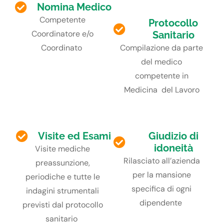
Nomina Medico
Competente
Protocollo
Coordinatore
e/o
Sanitario
Coordinato
Compilazione
da
parte
del
medico
competente
in
Medicina del
Lavoro
Visite ed Esami
Giudizio di
idoneità
Visite mediche
Rilasciato
all’azienda
preassunzione,
per la
mansione
periodiche e tutte le
specifica
di
ogni
indagini strumentali
dipendente
previsti dal
protocollo
sanitario