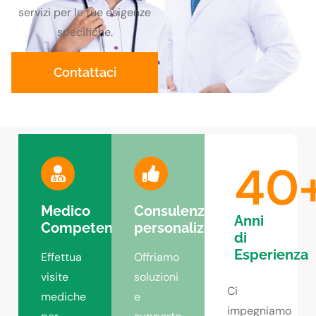
servizi per le tue esigenze
specifiche.
Contattaci
40
Medico
Consulenza
Anni
Competente
personalizzata
di
Esperienza
Effettua
Offriamo
visite
soluzioni
Ci
mediche
e
impegniamo