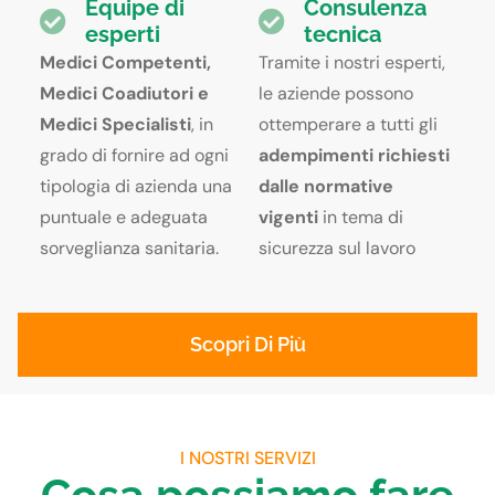
Equipe di
Consulenza
esperti
tecnica
Medici Competenti,
Tramite i nostri esperti,
Medici Coadiutori e
le aziende possono
Medici Specialisti
, in
ottemperare
a tutti gli
grado di fornire ad ogni
adempimenti richiesti
tipologia di azienda una
dalle
normative
puntuale e adeguata
vigenti
in
tema di
sorveglianza sanitaria.
sicurezza
sul
l
avoro
Scopri Di Più
I NOSTRI SERVIZI
Cosa possiamo fare