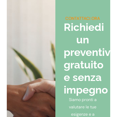
CONTATTACI ORA
Richiedi
un
preventivo
gratuito
e senza
impegno
Siamo pronti a
valutare le tue
esigenze e a